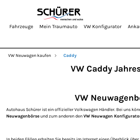
Fahrzeuge
Mein Traumauto
VW Konfigurator
Anka
VW Neuwagen kaufen
Caddy
VW Caddy Jahres
VW Neuwagenbör
Autohaus Schürer ist ein offizieller Volkswagen Händler. Bei uns k
Neuwagenbörse
und zum anderen den
VW Neuwagen Konfigurato
In beiden Fällen erhalten Sie bereits im Internet einen Überblick übe