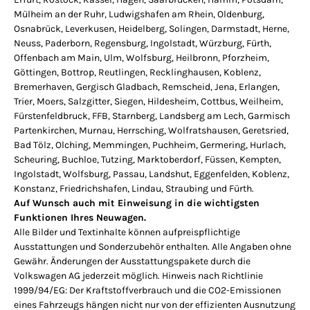
Mülheim an der Ruhr, Ludwigshafen am Rhein, Oldenburg,
Osnabrück, Leverkusen, Heidelberg, Solingen, Darmstadt, Herne,
Neuss, Paderborn, Regensburg, Ingolstadt, Würzburg, Fürth,
Offenbach am Main, Ulm, Wolfsburg, Heilbronn, Pforzheim,
Göttingen, Bottrop, Reutlingen, Recklinghausen, Koblenz,
Bremerhaven, Gergisch Gladbach, Remscheid, Jena, Erlangen,
Trier, Moers, Salzgitter, Siegen, Hildesheim, Cottbus, Weilheim,
Fürstenfeldbruck, FFB, Starnberg, Landsberg am Lech, Garmisch
Partenkirchen, Murnau, Herrsching, Wolfratshausen, Geretsried,
Bad Tölz, Olching, Memmingen, Puchheim, Germering, Hurlach,
Scheuring, Buchloe, Tutzing, Marktoberdorf, Füssen, Kempten,
Ingolstadt, Wolfsburg, Passau, Landshut, Eggenfelden, Koblenz,
Konstanz, Friedrichshafen, Lindau, Straubing und Fürth.
Auf Wunsch auch mit Einweisung in die wichtigsten
Funktionen Ihres Neuwagen.
Alle Bilder und Textinhalte können aufpreispflichtige
Ausstattungen und Sonderzubehör enthalten. Alle Angaben ohne
Gewähr. Änderungen der Ausstattungspakete durch die
Volkswagen AG jederzeit möglich. Hinweis nach Richtlinie
1999/94/EG: Der Kraftstoffverbrauch und die CO2-Emissionen
eines Fahrzeugs hängen nicht nur von der effizienten Ausnutzung