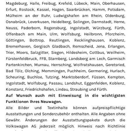
Magdeburg, Halle, Freibug, Krefeld, Lübeck, Main, Oberhausen,
Erfurt, Rostock, Kassel, Hagen, Saarbrücken, Hamm, Potsdam,
Mülheim an der Ruhr, Ludwigshafen am Rhein, Oldenburg,
Osnabrück, Leverkusen, Heidelberg, Solingen, Darmstadt, Herne,
Neuss, Paderborn, Regensburg, Ingolstadt, Würzburg, Fürth,
Offenbach am Main, Ulm, Wolfsburg, Heilbronn, Pforzheim,
Göttingen, Bottrop, Reutlingen, Recklinghausen, Koblenz,
Bremerhaven, Gergisch Gladbach, Remscheid, Jena, Erlangen,
Trier, Moers, Salzgitter, Siegen, Hildesheim, Cottbus, Weilheim,
Fürstenfeldbruck, FFB, Starnberg, Landsberg am Lech, Garmisch
Partenkirchen, Murnau, Herrsching, Wolfratshausen, Geretsried,
Bad Tölz, Olching, Memmingen, Puchheim, Germering, Hurlach,
Scheuring, Buchloe, Tutzing, Marktoberdorf, Füssen, Kempten,
Ingolstadt, Wolfsburg, Passau, Landshut, Eggenfelden, Koblenz,
Konstanz, Friedrichshafen, Lindau, Straubing und Fürth.
Auf Wunsch auch mit Einweisung in die wichtigsten
Funktionen Ihres Neuwagen.
Alle Bilder und Textinhalte können aufpreispflichtige
Ausstattungen und Sonderzubehör enthalten. Alle Angaben ohne
Gewähr. Änderungen der Ausstattungspakete durch die
Volkswagen AG jederzeit möglich. Hinweis nach Richtlinie