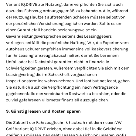
Variant IQ.DRIVE zur Nutzung, dann verpflichten Sie sich auch
dazu das Fahrzeug ordnungsgemäß zu behandeln. Alle, während
der Nutzungslaufzeit auftretenden Schäden müssen selbst von
der persönlichen Versicherung beglichen werden. Sollte es um
einen Garantiefall handeln beziehungsweise ein
Gewährleistungsversprechen seitens des Leasinggebers
vorliegen, entfällt die persönliche Haftung. Wir, die Experten vom
Autohaus Schürer empfehlen immer eine Vollkaskoversicherung
für Ihr Leasingfahrzeug abzuschließen, damit Sie bei einem
Unfall oder bei Diebstahl garantiert nicht in finanzielle
Schwierigkeiten geraten. Außerdem verpflichten Sie sich mit dem
Leasingvertrag die im Scheckheft vorgesehenen
Inspektionstermine wahrzunehmen. Und last but not least, gehen
Sie natürlich auch die Verpflichtung ein, nach Vertragsende
gegebenenfalls den vereinbarten Restwert zu bezahlen, oder die
zu viel gefahrenen Kilometer finanziell auszugleichen.
9. Günstig leasen und Kosten sparen
Die Zukunft der Fahrzeugtechnik hautnah mit dem neuen VW
Golf Variant IQ.DRIVE erleben, ohne dabei tief in die Geldbörse
greifen zu müssen. Das geht! Lassen Sie sich von unseren Profis