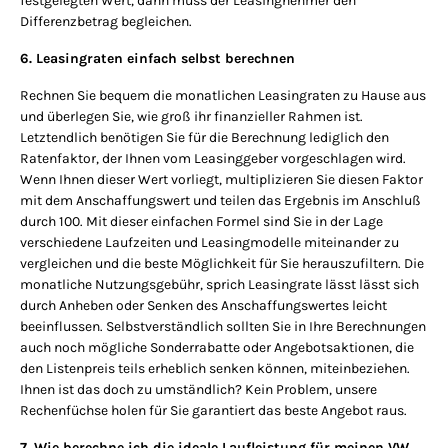
festgelegten Wert, dann muss der Leasingnehmer den
Differenzbetrag begleichen.
6. Leasingraten einfach selbst berechnen
Rechnen Sie bequem die monatlichen Leasingraten zu Hause aus
und überlegen Sie, wie groß ihr finanzieller Rahmen ist.
Letztendlich benötigen Sie für die Berechnung lediglich den
Ratenfaktor, der Ihnen vom Leasinggeber vorgeschlagen wird.
Wenn Ihnen dieser Wert vorliegt, multiplizieren Sie diesen Faktor
mit dem Anschaffungswert und teilen das Ergebnis im Anschluß
durch 100. Mit dieser einfachen Formel sind Sie in der Lage
verschiedene Laufzeiten und Leasingmodelle miteinander zu
vergleichen und die beste Möglichkeit für Sie herauszufiltern. Die
monatliche Nutzungsgebühr, sprich Leasingrate lässt lässt sich
durch Anheben oder Senken des Anschaffungswertes leicht
beeinflussen. Selbstverständlich sollten Sie in Ihre Berechnungen
auch noch mögliche Sonderrabatte oder Angebotsaktionen, die
den Listenpreis teils erheblich senken können, miteinbeziehen.
Ihnen ist das doch zu umständlich? Kein Problem, unsere
Rechenfüchse holen für Sie garantiert das beste Angebot raus.
7. Wie berechne ich die ideale Laufleistung für meinen VW