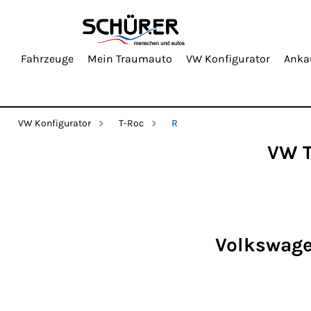
Fahrzeuge
Mein Traumauto
VW Konfigurator
Anka
VW Konfigurator
T-Roc
R
VW T
Volkswagen