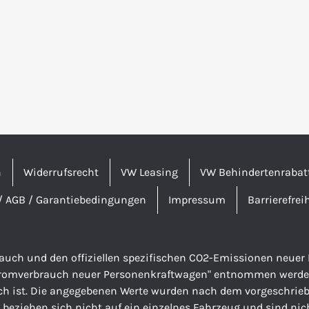
n
Widerrufsrecht
VW Leasing
VW Behindertenrabat
/ AGB / Garantiebedingungen
Impressum
Barrierefrei
brauch und den offiziellen spezifischen CO2-Emissionen neu
tromverbrauch neuer Personenkraftwagen" entnommen werden, 
ch ist. Die angegebenen Werte wurden nach dem vorgeschriebe
 beziehen sich nicht auf ein einzelnes Fahrzeug und sind nic