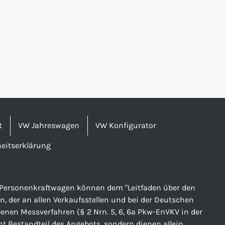
t
VW Jahreswagen
VW Konfigurator
heitserklärung
er Personenkraftwagen können dem "Leitfaden über den
der an allen Verkaufsstellen und bei der Deutschen
nen Messverfahren (§ 2 Nrn. 5, 6, 6a Pkw-EnVKV in der
ht Bestandteil des Angebots, sondern dienen allein