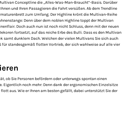
r Multivan Conceptline die „Alles-Was-Man-Braucht“-Basis. Darüber
Ihnen und Ihren Passagieren die Fahrt versüßen. Ab dem Trendline
 Armaturenbrett zum Umfang. Der Highline krönt die Multivan-Reihe
Fahnenstange: Denn über dem noblen Highline toppt der Multivan
enflair. Doch auch nun ist noch nicht Schluss, denn mit der neuen
ekoren fortsetzt, auf das reiche Erbe des Bulli. Dass es den Multivan
Look samt dunklem Dach. Welchen der vielen Multivans Sie sich auch
ür standesgemäß flotten Vortrieb, der sich wahlweise auf alle vier
rieren
ität, ob Sie Personen befördern oder unterwegs spontan einen
e. Eigentlich noch mehr: Denn dank der ergonomischen Einzelsitze
lott aus. Wie er Ihnen am besten gefällt, dabei unterstützt Sie der