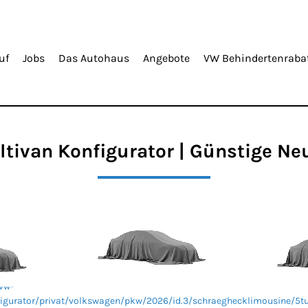
uf
Jobs
Das Autohaus
Angebote
VW Behindertenraba
tivan Konfigurator | Günstige N
vw-
igurator/privat/volkswagen/pkw/2026/id.3/schraeghecklimousine/5t