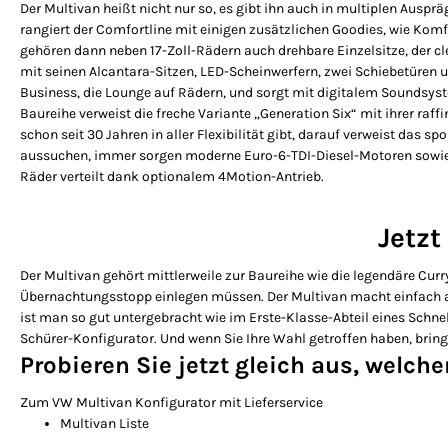
Der Multivan heißt nicht nur so, es gibt ihn auch in multiplen Aus
rangiert der Comfortline mit einigen zusätzlichen Goodies, wie Ko
gehören dann neben 17-Zoll-Rädern auch drehbare Einzelsitze, der c
mit seinen Alcantara-Sitzen, LED-Scheinwerfern, zwei Schiebetüren 
Business, die Lounge auf Rädern, und sorgt mit digitalem Soundsyst
Baureihe verweist die freche Variante „Generation Six“ mit ihrer raff
schon seit 30 Jahren in aller Flexibilität gibt, darauf verweist da
aussuchen, immer sorgen moderne Euro-6-TDI-Diesel-Motoren sowie spr
Räder verteilt dank optionalem 4Motion-Antrieb.
Jetzt
Der Multivan gehört mittlerweile zur Baureihe wie die legendäre Curr
Übernachtungsstopp einlegen müssen. Der Multivan macht einfach al
ist man so gut untergebracht wie im Erste-Klasse-Abteil eines Schnell
Schürer-Konfigurator. Und wenn Sie Ihre Wahl getroffen haben, bringe
Probieren Sie jetzt gleich aus, welch
Zum VW Multivan Konfigurator mit Lieferservice
Multivan Liste