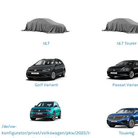
Id.7
Id.7 Tourer
Golf Variant
Passat Varia
/de/vw-
konfigurator/privat/volkswagen/pkw/2025/t-
Touareg