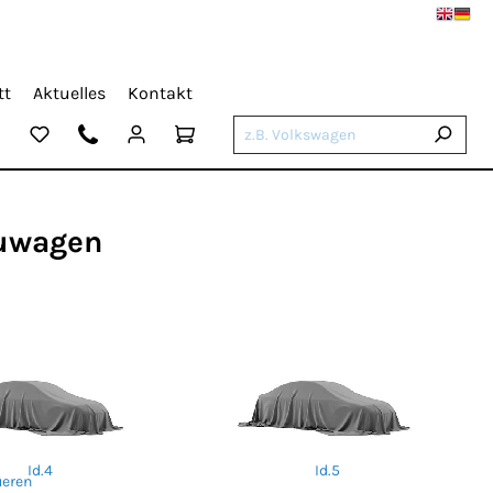
tt
Aktuelles
Kontakt
euwagen
Id.4
Id.5
ueren