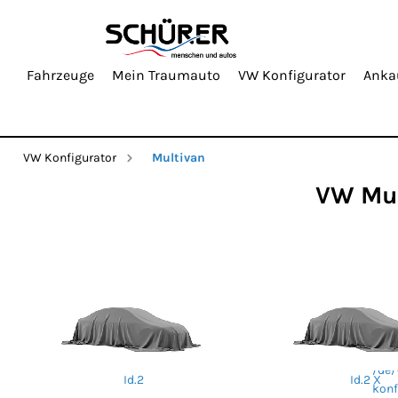
Fahrzeuge
Mein Traumauto
VW Konfigurator
Anka
VW Konfigurator
Multivan
VW Mul
/de/
Id.2
Id.2 X
konf