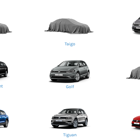
Taigo
nt
Golf
Tiguan