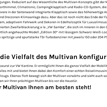
prägungen. Reduziert auf das Wesentliche des Multivan-Konzepts gibt de
mforthimmel, Climatronic, Campingklapptisch und Radio-CD-System, die 
levere in der Seitenwand integrierte Klapptisch sowie das höherwertige
und Dreizonen-Klimaanlage dazu. Aber das ist noch nicht das Ende der 
em, adaptivem Fahrwerk und Dekoren in Edelholzoptik für Luxuslimousin
inierten Zweifarblackierung a la „VW Samba“, die sich im Inneren in den D
s sportlich angehauchte Modell „Edition 30“ mit lässigem Schwarz-Weiß-
itzige und spurtstarke TSI-Turbobenziner mit jeweils 150 oder 204 PS f
 die Vielfalt des Multivan konfigu
ywurst zur VW Kantine. Er ermöglicht Ihnen die ganze Vielfalt der Mobil
les mit und bietet Ihnen dabei den Komfort einer echten Reiselimousin
zugs. Ebenso flott bewegt sich der Multivan vorwärts und sieht auch so f
n wir Ihren prächtigen Multivan bis vor die Haustür.
er Multivan Ihnen am besten steht!